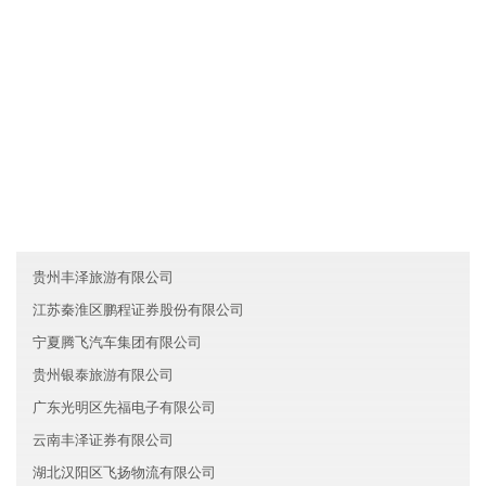
各业务员必须每月一次对客户进行走访，了解产品需求信息及客户
对产品的反映，并将情况及时反馈给台湾鑫源环保有限公司。
友情链接
青海永旺能源有限公司
云南易天服务有限公司
陕西创新建筑有限公司
贵州丰泽旅游有限公司
江苏秦淮区鹏程证券股份有限公司
宁夏腾飞汽车集团有限公司
贵州银泰旅游有限公司
广东光明区先福电子有限公司
云南丰泽证券有限公司
湖北汉阳区飞扬物流有限公司